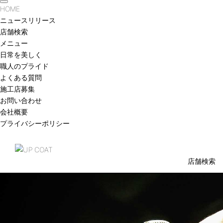
t
HOME
o
ニュースリリース
g
g
店舗検索
l
e
メニュー
n
日常を美しく
a
v
職人のプライド
i
よくある質問
g
a
施工店募集
t
お問い合わせ
i
o
会社概要
n
プライバシーポリシー
店舗検索