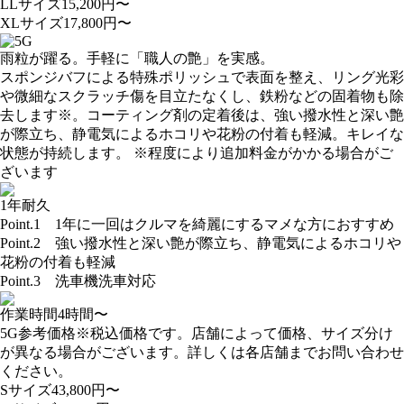
LLサイズ
15,200
円〜
XLサイズ
17,800
円〜
雨粒が躍る。手軽に「職人の艶」を実感。
スポンジバフによる特殊ポリッシュで表面を整え、リング光彩
や微細なスクラッチ傷を目立たなくし、鉄粉などの固着物も除
去します※。コーティング剤の定着後は、強い撥水性と深い艶
が際立ち、静電気によるホコリや花粉の付着も軽減。キレイな
状態が持続します。
※程度により追加料金がかかる場合がご
ざいます
1年耐久
Point.1
1年に一回はクルマを綺麗にするマメな方におすすめ
Point.2
強い撥水性と深い艶が際立ち、静電気によるホコリや
花粉の付着も軽減
Point.3
洗車機洗車対応
作業時間
4
時間〜
5G参考価格
※税込価格です。店舗によって価格、サイズ分け
が異なる場合がございます。詳しくは各店舗までお問い合わせ
ください。
Sサイズ
43,800
円〜