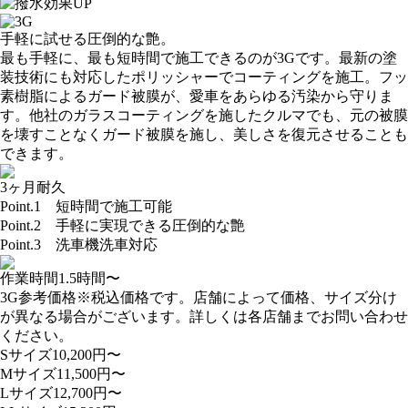
手軽に試せる圧倒的な艶。
最も手軽に、最も短時間で施工できるのが3Gです。最新の塗
装技術にも対応したポリッシャーでコーティングを施工。フッ
素樹脂によるガード被膜が、愛車をあらゆる汚染から守りま
す。他社のガラスコーティングを施したクルマでも、元の被膜
を壊すことなくガード被膜を施し、美しさを復元させることも
できます。
3ヶ月耐久
Point.1
短時間で施工可能
Point.2
手軽に実現できる圧倒的な艶
Point.3
洗車機洗車対応
作業時間
1.5
時間〜
3G参考価格
※税込価格です。店舗によって価格、サイズ分け
が異なる場合がございます。詳しくは各店舗までお問い合わせ
ください。
Sサイズ
10,200
円〜
Mサイズ
11,500
円〜
Lサイズ
12,700
円〜