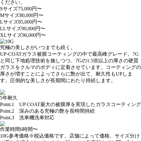
ください。
Sサイズ
75,000
円〜
Mサイズ
80,000
円〜
Lサイズ
85,000
円〜
LLサイズ
90,000
円〜
XLサイズ
96,000
円〜
究極の美しさがいつまでも続く。
UP-COATガラス被膜コーティングの中で最高峰グレード。7G
と同じ下地処理技術を施しつつ、7Gの1.5倍以上の厚さの硬質
ガラスをクルマのボディに定着させています。コーティングの
厚さが増すことによってさらに艶が出て、耐久性もUPしま
す。圧倒的な美しさが長期間にわたり持続します。
5年耐久
Point.1
UP COAT最大の被膜厚を実現したガラスコーティング
Point.2
深みのある究極の艶を長時間持続
Point.3
洗車機洗車対応
作業時間
6
時間〜
10G参考価格
※税込価格です。店舗によって価格、サイズ分け