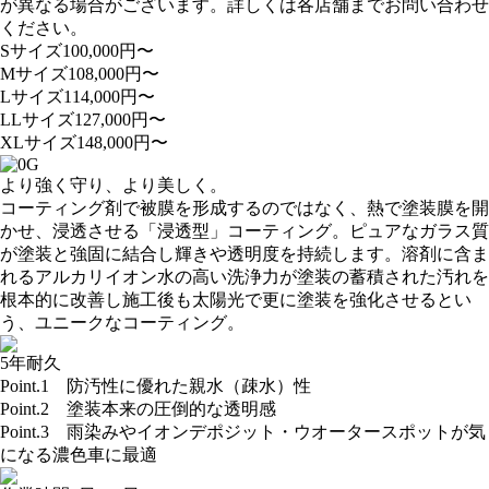
が異なる場合がございます。詳しくは各店舗までお問い合わせ
ください。
Sサイズ
100,000
円〜
Mサイズ
108,000
円〜
Lサイズ
114,000
円〜
LLサイズ
127,000
円〜
XLサイズ
148,000
円〜
より強く守り、より美しく。
コーティング剤で被膜を形成するのではなく、熱で塗装膜を開
かせ、浸透させる「浸透型」コーティング。ピュアなガラス質
が塗装と強固に結合し輝きや透明度を持続します。溶剤に含ま
れるアルカリイオン水の高い洗浄力が塗装の蓄積された汚れを
根本的に改善し施工後も太陽光で更に塗装を強化させるとい
う、ユニークなコーティング。
5年耐久
Point.1
防汚性に優れた親水（疎水）性
Point.2
塗装本来の圧倒的な透明感
Point.3
雨染みやイオンデポジット・ウオータースポットが気
になる濃色車に最適