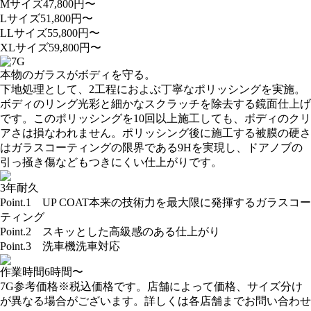
Mサイズ
47,800
円〜
Lサイズ
51,800
円〜
LLサイズ
55,800
円〜
XLサイズ
59,800
円〜
本物のガラスがボディを守る。
下地処理として、2工程におよぶ丁寧なポリッシングを実施。
ボディのリング光彩と細かなスクラッチを除去する鏡面仕上げ
です。このポリッシングを10回以上施工しても、ボディのクリ
アさは損なわれません。ポリッシング後に施工する被膜の硬さ
はガラスコーティングの限界である9Hを実現し、ドアノブの
引っ掻き傷などもつきにくい仕上がりです。
3年耐久
Point.1
UP COAT本来の技術力を最大限に発揮するガラスコー
ティング
Point.2
スキッとした高級感のある仕上がり
Point.3
洗車機洗車対応
作業時間
6
時間〜
7G参考価格
※税込価格です。店舗によって価格、サイズ分け
が異なる場合がございます。詳しくは各店舗までお問い合わせ